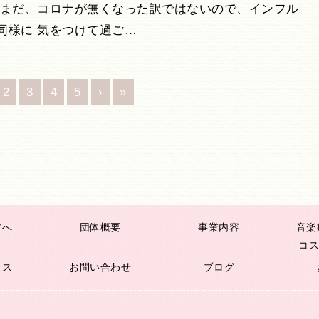
だまだ、コロナが無くなった訳ではないので、インフル
同様に 気をつけて過ご…
2
3
4
5
›
»
方へ
団体概要
事業内容
音楽
コス
セス
お問い合わせ
ブログ