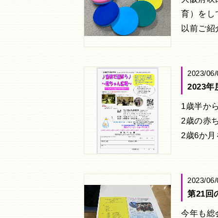
育）をし
以前ご紹
2023/06/
2023
1歳半か
2歳の赤
2歳6か
2023/06/
第21
今年も総