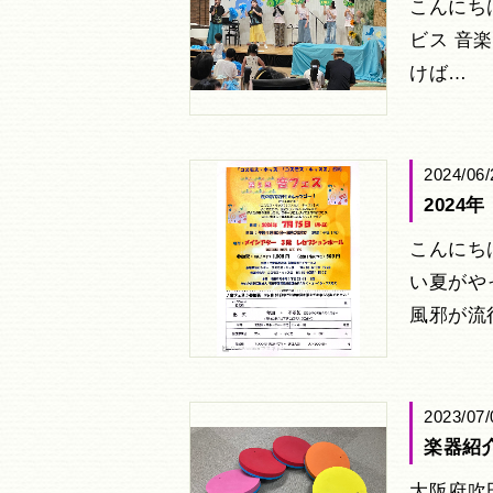
こんにち
ビス 音
けば…
2024/06/
202
こんにち
い夏がや
風邪が流
2023/07/
楽器紹
大阪府吹