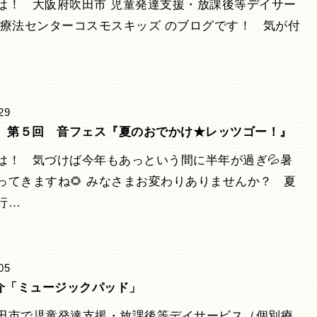
は！ 大阪府吹田市 児童発達支援・放課後等デイサー
楽療法センターコスモスキッズ のブログです！ 気が付
29
4年 第５回 音フェス『夏のおでかけ★レッツゴー！』
は！ 気づけば今年もあっという間に半年が過ぎ💦暑
ってきますね🌻 みなさまお変わりありませんか？ 夏
行…
05
介「ミュージックパッド」
田市で児童発達支援・放課後等デイサービス（個別療