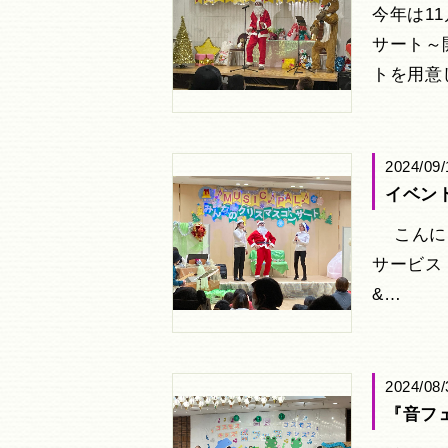
今年は11
サート～
トを用意
2024/09/
イベント
こんにち
サービス
&…
2024/08/
『音フ