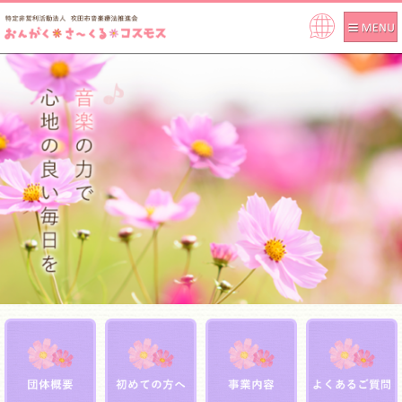
Pow
ere
d by