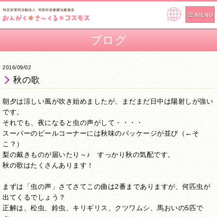
Pow
ere
ブログ
d by
2016/09/02
秋の歌
朝夕は涼しい風が吹き始めましたが、まだまだ日中は陽射しが強い
です。
それでも、夜になると虫の声がして・・・・
スーパーのビールコーナーには秋味のパッケージが並び（←そ
こ？）
梨の戴きものが届いたり～♪ すっかり秋の気配です。
秋の歌はたくさんあります！
まずは「虫の声」さてさてこの曲は2番までありますが、何匹虫が
出てくるでしょう？
正解は、松虫、鈴虫、キリギリス、クツワムシ、馬おいの5匹で