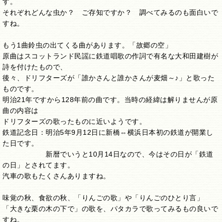
す。
それぞれどんな虫か？ ご存知ですか？ 調べてみるのも面白いで
すね。
もう1曲鈴虫の出てくる曲があります。「故郷の空」
原曲はスコットランド民謡に鉄道唱歌の作詞で有名な大和田建樹が
詩を付けたもので、
後々、ドリフターズが「誰かさんと誰かさんが麦畑～♪」と歌った
ものです。
明治21年ですから128年前の曲です。当時の経緯は解りませんが原
曲の内容は
ドリフターズの歌ったものに近いようです。
鉄道記念日：明治5年9月12日に新橋⇔横浜日本初の鉄道が開業し
た日です。
新暦でいうと10月14日なので、今はその日が「鉄道
の日」とされてます。
汽車の歌もたくさんありますね。
味覚の秋、食欲の秋、「りんごの歌」や「りんごのひとり言」
「大きな栗の木の下で」の歌を、パタカラで歌ってみるもの良いで
すね。