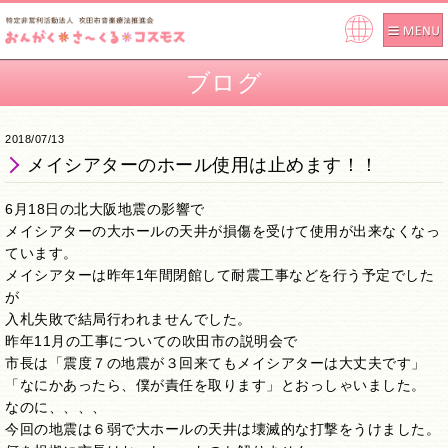
Pow
ere
ブログ
d by
2018/07/13
メイシアターのホール使用は止めます！！
6月18日の北大阪地震の影響で
メイシアターの大ホールの天井が損傷を受けて使用が出来なくなっ
ています。
メイシアターは昨年1年間閉館して耐震工事などを行う予定でした
が
入札失敗で結局行われませんでした。
昨年11月の工事についての吹田市の説明会で
市長は「震度７の地震が３回来てもメイシアターは大丈夫です」
「なにかあったら、僕が責任を取ります」とおっしゃいました。
なのに、、、、
今回の地震は６弱で大ホールの天井は壊滅的な打撃をうけました。