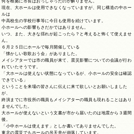
何を根拠に市長はおっしゃったのか解りません。
現在、大ホールは使用できなくなっていますが、同じ構造の中ホー
ルは
中高校生の学校行事等に今日も使用を続けています。
小ホールへの影響もさだかではありません。
いつ、また、大きな揺れが起こったら？と考えると怖くて使えませ
ん。
６月２５日にホールで毎月開催している
「懐かしい歌歌おう会」がありました。
メイシアターでは市の職員が来て、震災影響についての会議が行わ
れていたそうです。
「大ホールは使えない状態になっているが、小ホールの安全は確認
できている」
ということを来場の皆さんに伝えに来て欲しいとお願いしました
が、
終演までに市役所の職員もメイシアターの職員も現れることはあり
ませんでした。
大ホールが使えないという文書が市から届いたのは地震から３週間
後。
「小中ホールは使えます」としか書いてありませんでした。
東北の震災でもホールの吊天井が崩落しています。