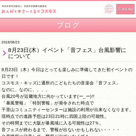
Pow
ere
ブログ
d by
2018/08/23
8月23日(木）イベント「音フェス」台風影響に
について
8月23日（木）今日はとっても楽しみに準備してきた初イベントの
日です！
コスモス・キッズに通所のこどもたちの音楽会「音フェス」
なのに、なのに、、、、
台風20号が近畿地方に向かっています(ー_ー)!!
「暴風警報」「特別警報」が発令された時点で
千里山コミュニティーセンターは施設の利用が出来なくなります。
現時点での進路予想は23日21時に四国上陸の可能性。
その時間までに大阪が暴風域に入る可能性は27％。
音フェスが終わるまで、警報が出ないかもしれない・・・・