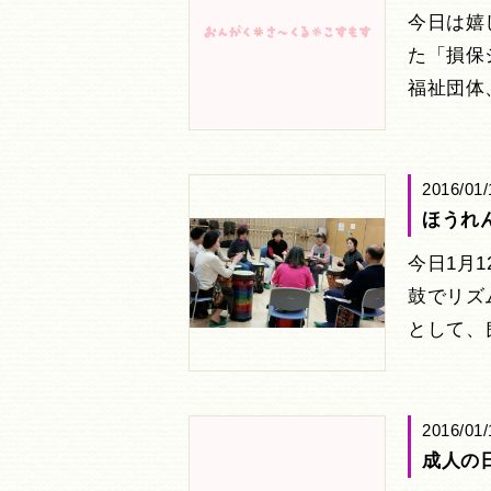
今日は嬉
た「損保
福祉団体
2016/01/
ほうれ
今日1月
鼓でリズ
として、
2016/01/
成人の