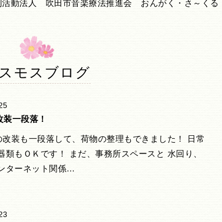
利活動法人 吹田市音楽療法推進会 おんがく・さ～くる
スモスブログ
25
改装一段落！
改装も一段落して、荷物の整理もできました！ 日常
器類もＯＫです！ まだ、事務所スペースと 水回り、
ンターネット関係…
23