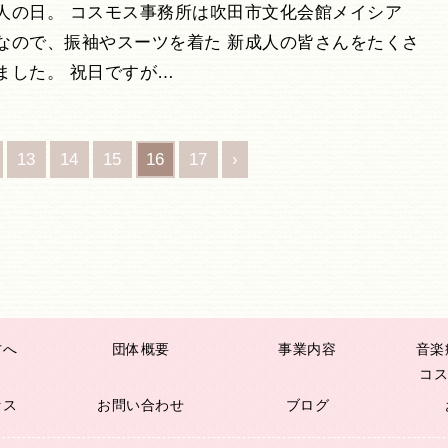
人の日。 コスモス事務所は吹田市文化会館メイシア
なので、振袖やスーツを着た 新成人の皆さんをたくさ
ました。 祝日ですが…
13
14
15
16
17
›
方へ
団体概要
事業内容
音楽
コス
セス
お問い合わせ
ブログ