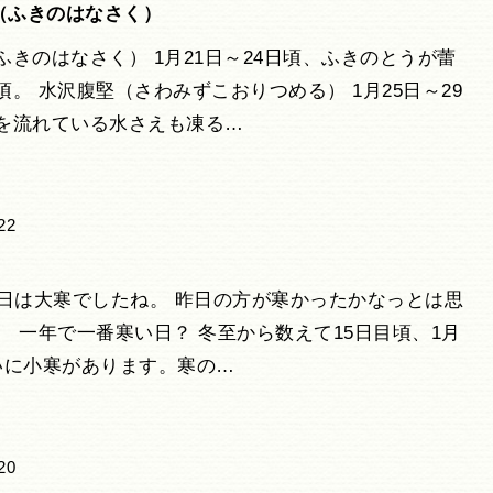
（ふきのはなさく）
ふきのはなさく） 1月21日～24日頃、ふきのとうが蕾
頃。 水沢腹堅（さわみずこおりつめる） 1月25日～29
を流れている水さえも凍る…
22
今日は大寒でしたね。 昨日の方が寒かったかなっとは思
、 一年で一番寒い日？ 冬至から数えて15日目頃、1月
いに小寒があります。寒の…
20