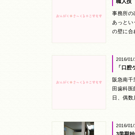
職人技
事務所の
あっとい
の壁に合
2016/01/
「口腔
阪急南千
田歯科医
日、偶数
2016/01/
3学期