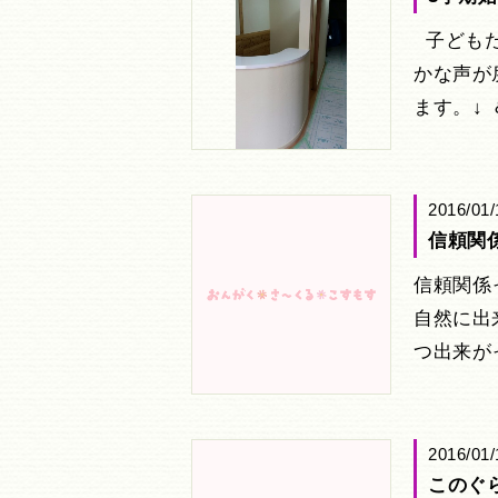
子どもた
かな声が
ます。↓ 
2016/01/
信頼関
信頼関係
自然に出
つ出来が
2016/01/
このぐ