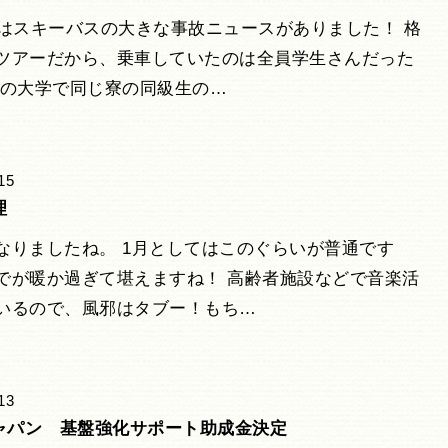
日はスキーバスの大きな事故ニュースがありました！ 格
ツアーだから、乗車していたのは全員学生さんだった
娘の大学で同じ寮の同級生の…
15
理
なりましたね。 1月としてはこのぐらいが普通です
でが暖か過ぎて堪えますね！ 高齢者施設などで音楽活
いるので、風邪はタブー！もち…
13
ャパン 基盤強化サポート助成金決定