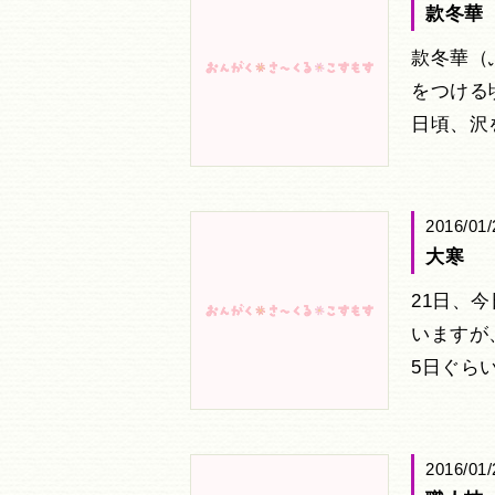
款冬華
款冬華（
をつける
日頃、沢
2016/01/
大寒
21日、
いますが
5日ぐら
2016/01/