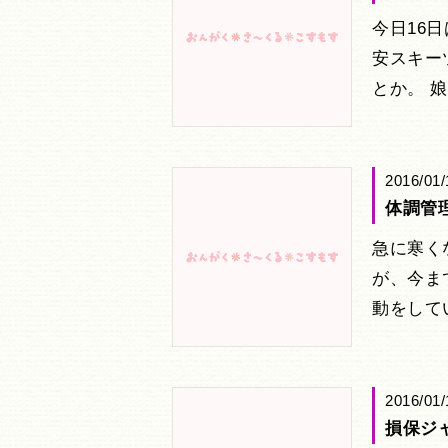
今日16
安スキー
とか。 
2016/01/
体調管
急に寒く
が、今ま
動をして
2016/01/
損保ジ